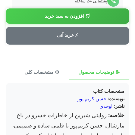
📞
پشتیبانی 24 ساعته
🛒 افزودن به سبد خرید
💳
پرداخت امن
⚡ خرید آنی
📝 توضیحات محصول
⚙️ مشخصات کلی
⭐ ن
مشخصات کتاب
نویسنده:
حسن کریم پور
ناشر:
اوحدی
خلاصه:
روایتی شیرین از خاطرات خسرو در باغ
مارشال. حسن کریم‌پور با قلمی ساده و صمیمی،