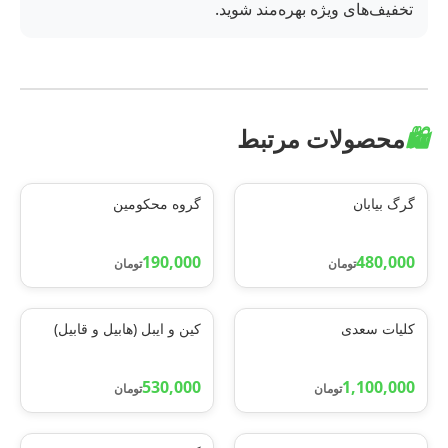
تخفیف‌های ویژه بهره‌مند شوید.
🛍️
محصولات مرتبط
گرگ بیابان
گروه محکومین
190,000
480,000
تومان
تومان
کلیات سعدی
کین و ایبل (هابیل و قابیل)
530,000
1,100,000
تومان
تومان