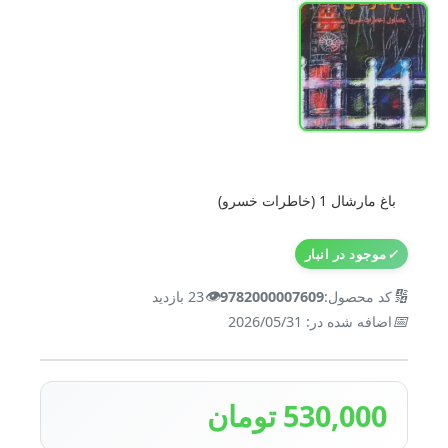
باغ مارشال 1 (خاطرات خسرو)
✓
موجود در انبار
👁️
🔢
کد محصول:
9782000007609
23 بازدید
📅
اضافه شده در: 2026/05/31
530,000 تومان