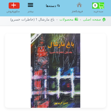
0
📂 دسته‌ها
سبد‌خرید
فروشگاه‌ناز
بیشتر
سکوی‌فروش
🏠 صفحه اصلی
🛍️ محصولات
باغ مارشال 1 (خاطرات خسرو)
›
›