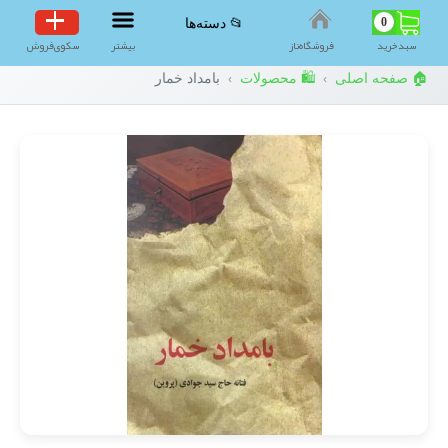
0
📂 دسته‌ها
سبد‌خرید
فروشگاه‌ناز
بیشتر
سکوی‌فروش
🏠 صفحه اصلی
🛍️ محصولات
بامداد خمار
›
›