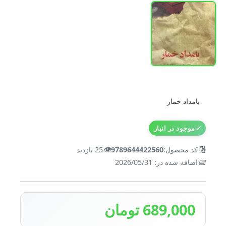
بامداد خمار
✓
موجود در انبار
👁️
🔢
کد محصول:
9789644422560
25 بازدید
📅
اضافه شده در: 2026/05/31
689,000 تومان