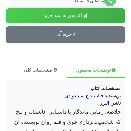
📞
پشتیبانی 24 ساعته
🛒 افزودن به سبد خرید
💳
پرداخت امن
⚡ خرید آنی
📝 توضیحات محصول
⚙️ مشخصات کلی
⭐ ن
مشخصات کتاب
نویسنده:
فتانه حاج سیدجوادی
ناشر:
البرز
خلاصه:
رمانی ماندگار با داستانی عاشقانه و تلخ
که شخصیت‌پردازی قوی و قلم روان نویسنده آن