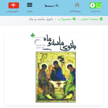
0
📂 دسته‌ها
سبد‌خرید
فروشگاه‌ناز
بیشتر
سکوی‌فروش
🏠 صفحه اصلی
🛍️ محصولات
بانوی ماسه و ماه
›
›