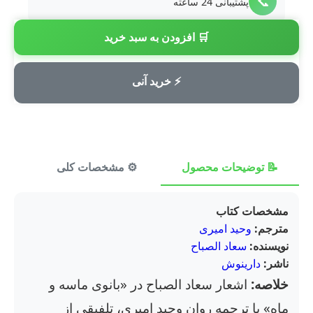
📞
پشتیبانی 24 ساعته
🛒 افزودن به سبد خرید
💳
پرداخت امن
⚡ خرید آنی
📝 توضیحات محصول
⚙️ مشخصات کلی
⭐ ن
مشخصات کتاب
مترجم:
وحید امیری
نویسنده:
سعاد الصباح
ناشر:
دارینوش
خلاصه:
اشعار سعاد الصباح در «بانوی ماسه و
ماه» با ترجمه روان وحید امیری، تلفیقی از