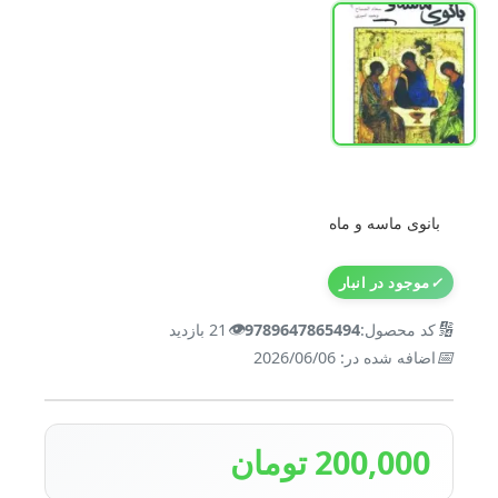
بانوی ماسه و ماه
✓
موجود در انبار
👁️
🔢
کد محصول:
9789647865494
21 بازدید
📅
اضافه شده در: 2026/06/06
200,000 تومان