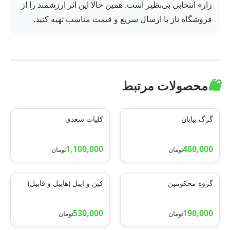
زار» انتخابی بی‌نظیر است. همین حالا این اثر ارزشمند را از
فروشگاه ناز با ارسال سریع و قیمت مناسب تهیه کنید.
🛍️
محصولات مرتبط
گرگ بیابان
کلیات سعدی
1,100,000
480,000
تومان
تومان
گروه محکومین
کین و ایبل (هابیل و قابیل)
530,000
190,000
تومان
تومان