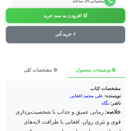
📞
پشتیبانی 24 ساعته
🛒 افزودن به سبد خرید
💳
پرداخت امن
⚡ خرید آنی
📝 توضیحات محصول
⚙️ مشخصات کلی
⭐ ن
مشخصات کتاب
نویسنده:
علی محمد افغانی
ناشر:
نگاه
خلاصه:
رمانی عمیق و جذاب با شخصیت‌پردازی
قوی و نثری روان. افغانی با ظرافت لایه‌های