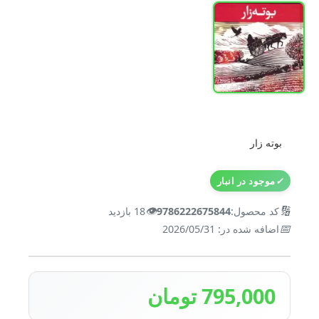
بوته زار
✓
موجود در انبار
👁️
🔢
کد محصول:
9786222675844
18 بازدید
📅
اضافه شده در: 2026/05/31
795,000 تومان