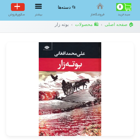
0
📂 دسته‌ها
سبد‌خرید
فروشگاه‌ناز
بیشتر
سکوی‌فروش
🏠 صفحه اصلی
🛍️ محصولات
بوته زار
›
›