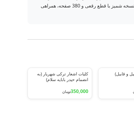
دنبال یک رمان خارجی جذاب با شخصیت‌های عمیق و پیچش‌های داستانی غیرمنتظره هستید، «بیمار» انتخاب عالی‌ای است. نسخه شمیز با قطع رقعی و 380 صفحه، همراهی
یل و قابیل)
کلیات اشعار ترکی شهریار (به
انضمام حیدر بابایه سلام)
350,000
تومان