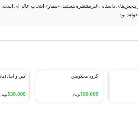
اهد بود.
گروه محکومین
کین و ایبل (هاب
530,000
190,000
تومان
تومان