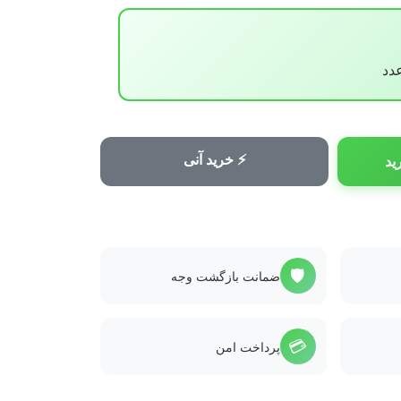
⚡ خرید آنی
ید
🛡️
ضمانت بازگشت وجه
💳
پرداخت امن