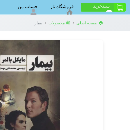
سبد‌خرید
فروشگاه ناز
حساب من
ت
0
›
›
🏠 صفحه اصلی
🛍️ محصولات
بیمار