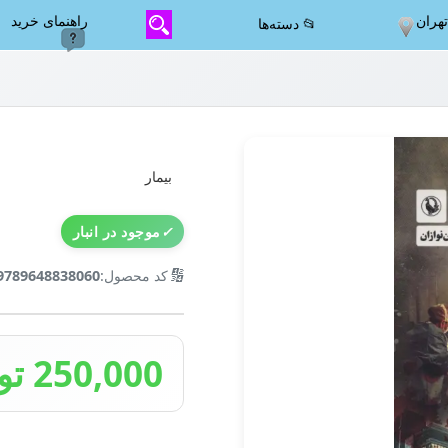
هران
راهنمای خرید
📂 دسته‌ها
بیمار
✓
موجود در انبار
🔢
کد محصول:
9789648838060
250,000 تومان