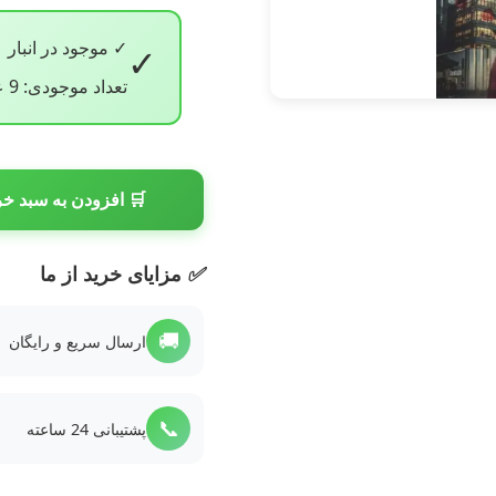
✓ موجود در انبار
✓
تعداد موجودی: 9 عدد
🛒 افزودن به سبد خر
✅
مزایای خرید از ما
🚚
ارسال سریع و رایگان
📞
پشتیبانی 24 ساعته