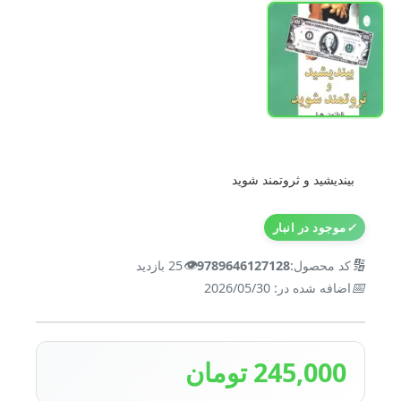
بیندیشید و ثروتمند شوید
✓
موجود در انبار
👁️
🔢
کد محصول:
9789646127128
25 بازدید
📅
اضافه شده در: 2026/05/30
245,000 تومان