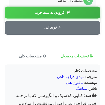
📞
پشتیبانی 24 ساعته
🛒 افزودن به سبد خرید
💳
پرداخت امن
⚡ خرید آنی
📝 توضیحات محصول
⚙️ مشخصات کلی
⭐ ن
مشخصات کتاب
مترجم:
مهدی قراچه داغی
نویسنده:
ناپلئون هیل
ناشر:
شباهنگ
خلاصه:
کتابی کلاسیک و انگیزشی که با ترجمه
خوب قراچه‌داغی، اصول موفقیت را ساده و