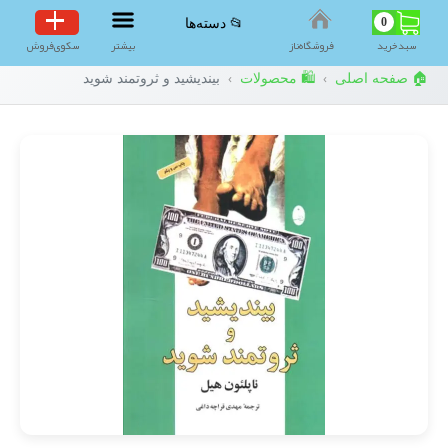
0
📂 دسته‌ها
سبد‌خرید
فروشگاه‌ناز
بیشتر
سکوی‌فروش
🏠 صفحه اصلی
🛍️ محصولات
بیندیشید و ثروتمند شوید
›
›