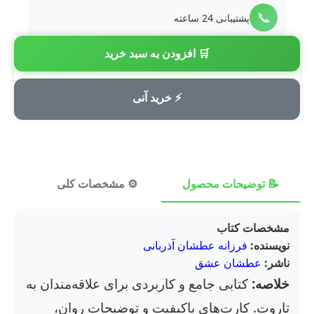
📞
پشتیبانی 24 ساعته
🛒 افزودن به سبد خرید
💳
پرداخت امن
⚡ خرید آنی
📝 توضیحات محصول
⚙️ مشخصات کلی
⭐ ن
مشخصات کتاب
نویسنده:
فرزانه عطشان آذربانی
ناشر:
عطشان عشق
خلاصه:
کتابی جامع و کاربردی برای علاقه‌مندان به
تاروت. کارت‌های باکیفیت و توضیحات روان،