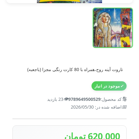
تاروت آینه روح،همراه با 80 کارت رنگی مجزا (باجعبه)
✓
موجود در انبار
👁️
🔢
کد محصول:
9789649500529
23 بازدید
📅
اضافه شده در: 2026/05/30
620,000 تومان