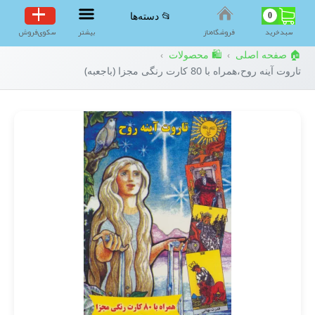
0
📂 دسته‌ها
سبد‌خرید
فروشگاه‌ناز
بیشتر
سکوی‌فروش
🏠 صفحه اصلی
🛍️ محصولات
›
›
تاروت آینه روح،همراه با 80 کارت رنگی مجزا (باجعبه)