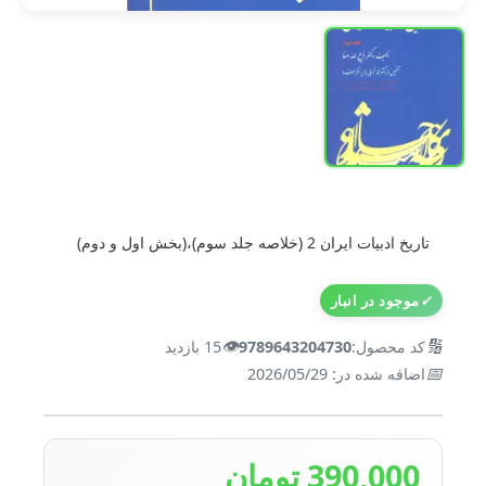
تاریخ ادبیات ایران 2 (خلاصه جلد سوم)،(بخش اول و دوم)
✓
موجود در انبار
👁️
🔢
کد محصول:
9789643204730
15 بازدید
📅
اضافه شده در: 2026/05/29
390,000 تومان