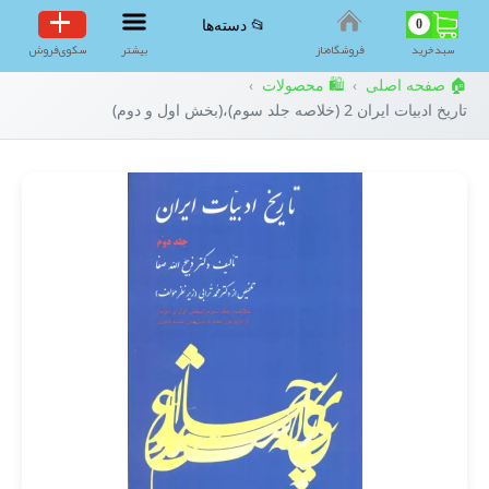
0
📂 دسته‌ها
سبد‌خرید
فروشگاه‌ناز
بیشتر
سکوی‌فروش
🏠 صفحه اصلی
🛍️ محصولات
›
›
تاریخ ادبیات ایران 2 (خلاصه جلد سوم)،(بخش اول و دوم)