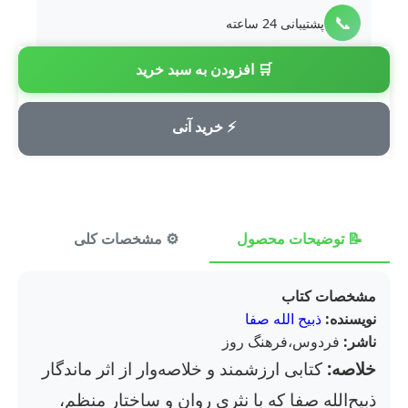
📞
پشتیبانی 24 ساعته
🛒 افزودن به سبد خرید
💳
پرداخت امن
⚡ خرید آنی
📝 توضیحات محصول
⚙️ مشخصات کلی
⭐ ن
مشخصات کتاب
نویسنده:
ذبیح الله صفا
ناشر:
فردوس،فرهنگ روز
خلاصه:
کتابی ارزشمند و خلاصه‌وار از اثر ماندگار
ذبیح‌الله صفا که با نثری روان و ساختار منظم،