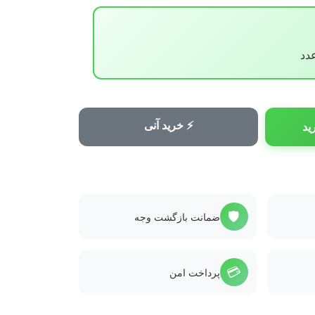
⚡ خرید آنی
ید
🛡️
ضمانت بازگشت وجه
💳
پرداخت امن