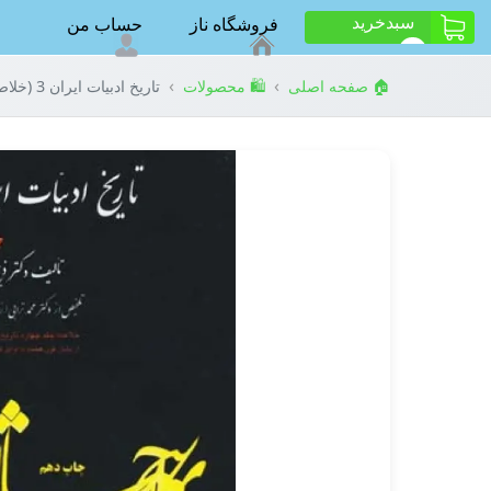
سبد‌خرید
فروشگاه ناز
حساب من
ت
0
›
›
🏠 صفحه اصلی
🛍️ محصولات
تاریخ ادبیات ایران 3 (خلاصه جلد چهارم)