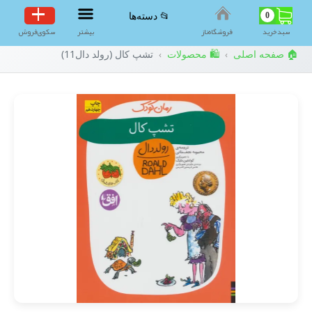
0
📂 دسته‌ها
سبد‌خرید
فروشگاه‌ناز
بیشتر
سکوی‌فروش
🏠 صفحه اصلی
🛍️ محصولات
تشپ کال (رولد دال11)
›
›