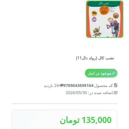
تشپ کال (رولد دال11)
✓
موجود در انبار
👁️
🔢
کد محصول:
9789643698164
24 بازدید
📅
اضافه شده در: 2026/05/30
135,000 تومان