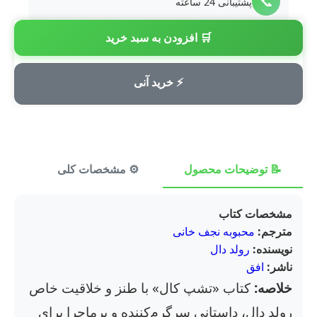
📞
پشتیبانی 24 ساعته
🛒 افزودن به سبد خرید
💳
پرداخت امن
⚡ خرید آنی
📝 توضیحات محصول
⚙️ مشخصات کلی
⭐ ن
مشخصات کتاب
مترجم:
محبوبه نجف خانی
نویسنده:
رولد دال
ناشر:
افق
خلاصه:
کتاب «تشپ کال» با طنز و خلاقیت خاص
رولد دال، داستانی سرگرم‌کننده و پرماجرا برای