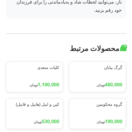
ناز، می‌توانید لحظات شاد و به‌یادماندنی را برای فرزندان
خود رقم بزنید.
🛍️
محصولات مرتبط
گرگ بیابان
کلیات سعدی
1,100,000
480,000
تومان
تومان
گروه محکومین
کین و ایبل (هابیل و قابیل)
530,000
190,000
تومان
تومان