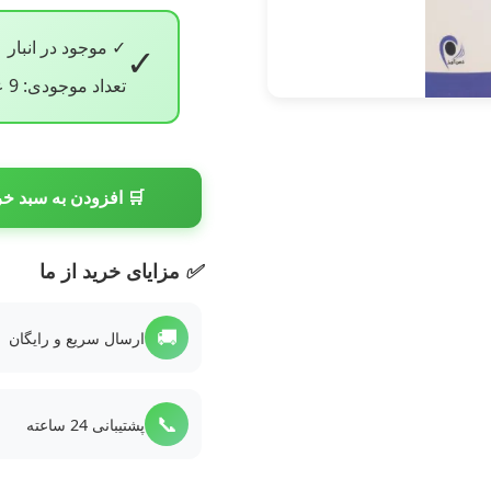
✓ موجود در انبار
✓
تعداد موجودی: 9 عدد
🛒 افزودن به سبد خر
✅
مزایای خرید از ما
🚚
ارسال سریع و رایگان
📞
پشتیبانی 24 ساعته