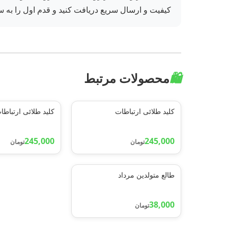
کیفیت و ارسال سریع دریافت کنید و قدم اول را به س
🛍️
محصولات مرتبط
کلید طلائی ارتباطات
کلید طلائی ارتباطا
245,000
245,000
تومان
تومان
طالع متولدین مرداد
38,000
تومان