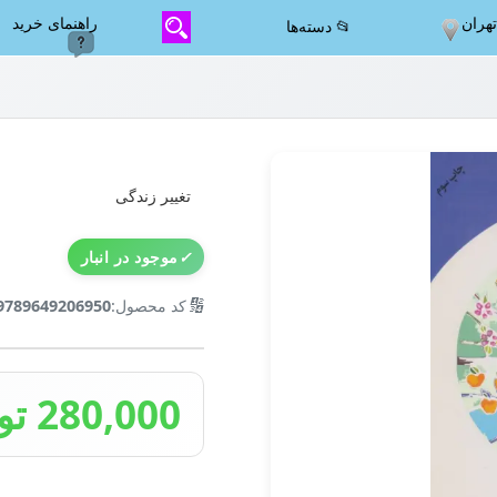
هران
راهنمای خرید
📂 دسته‌ها
تغییر زندگی
✓
موجود در انبار
🔢
کد محصول:
9789649206950
280,000 تومان