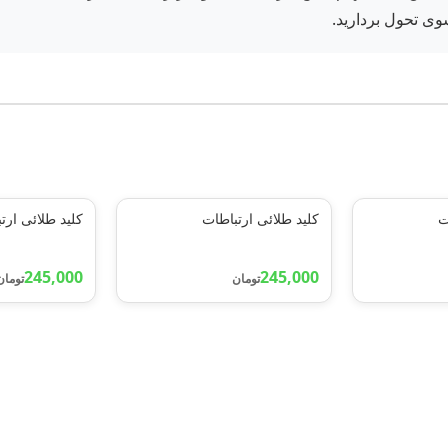
وی تحول بردارید.
ت
کلید طلائی ارتباطات
کلید طلائی ارت
245,000
245,000
تومان
تومان