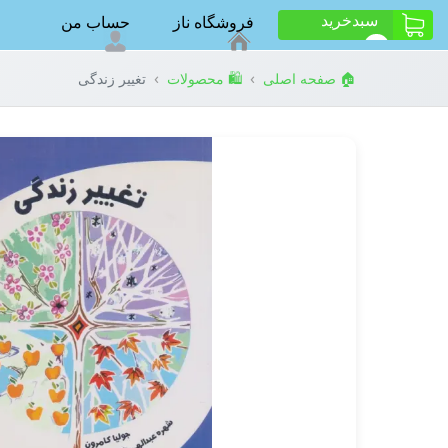
سبد‌خرید
فروشگاه ناز
حساب من
ت
0
›
›
🏠 صفحه اصلی
🛍️ محصولات
تغییر زندگی