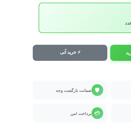
⚡ خرید آنی
ید
🛡️
ضمانت بازگشت وجه
💳
پرداخت امن