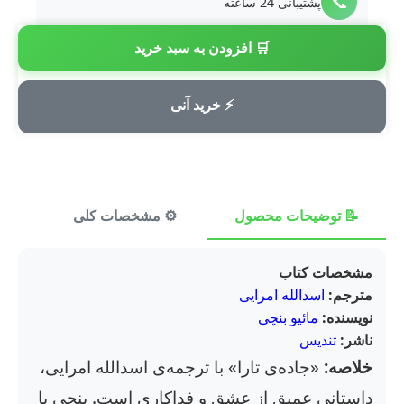
📞
پشتیبانی 24 ساعته
🛒 افزودن به سبد خرید
💳
پرداخت امن
⚡ خرید آنی
📝 توضیحات محصول
⚙️ مشخصات کلی
⭐ ن
مشخصات کتاب
مترجم:
اسدالله امرایی
نویسنده:
مائیو بنچی
ناشر:
تندیس
خلاصه:
«جاده‌ی تارا» با ترجمه‌ی اسدالله امرایی،
داستانی عمیق از عشق و فداکاری است. بنچی با