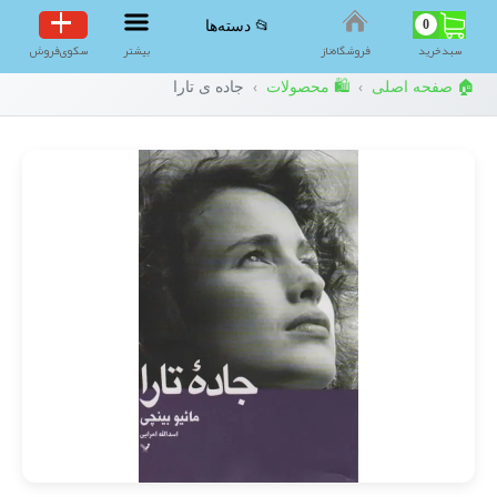
0
📂 دسته‌ها
سبد‌خرید
فروشگاه‌ناز
بیشتر
سکوی‌فروش
🏠 صفحه اصلی
🛍️ محصولات
جاده ی تارا
›
›