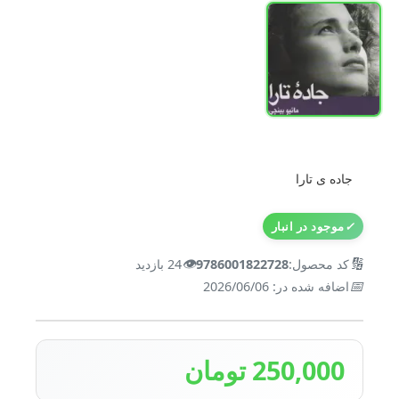
جاده ی تارا
✓
موجود در انبار
👁️
🔢
کد محصول:
9786001822728
24 بازدید
📅
اضافه شده در: 2026/06/06
250,000 تومان