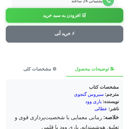
📞
پشتیبانی 24 ساعته
🛒 افزودن به سبد خرید
💳
پرداخت امن
⚡ خرید آنی
📝 توضیحات محصول
⚙️ مشخصات کلی
⭐ ن
مشخصات کتاب
مترجم:
سیروس گنجوی
نویسنده:
باری وود
ناشر:
عطائی
خلاصه:
رمانی معمایی با شخصیت‌پردازی قوی و
تعلیق هوشمندانه. باری وود با قلمی