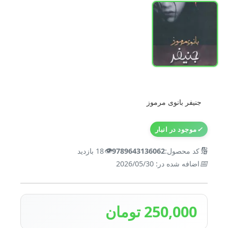
جنیفر بانوی مرموز
✓
موجود در انبار
👁️
🔢
کد محصول:
9789643136062
18 بازدید
📅
اضافه شده در: 2026/05/30
250,000 تومان