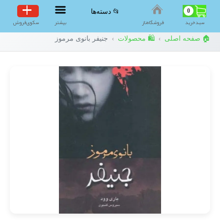
0
📂 دسته‌ها
سبد‌خرید
فروشگاه‌ناز
بیشتر
سکوی‌فروش
🏠 صفحه اصلی
🛍️ محصولات
جنیفر بانوی مرموز
›
›