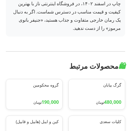
چاپ در اسفند ۱۴۰۲، در فروشگاه اینترنتی ناز با بهترین
کیفیت و قیمت مناسب در دسترس شماست. اگر به دنبال
یک رمان خارجی متفاوت و جذاب هستید، «جنیفر بانوی
مرموز» را از دست ندهید.
🛍️
محصولات مرتبط
گرگ بیابان
گروه محکومین
190,000
480,000
تومان
تومان
کلیات سعدی
کین و ایبل (هابیل و قابیل)