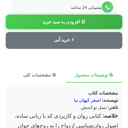
📞
پشتیبانی 24 ساعته
🛒 افزودن به سبد خرید
💳
پرداخت امن
⚡ خرید آنی
📝 توضیحات محصول
⚙️ مشخصات کلی
⭐ ن
مشخصات کتاب
نویسنده:
اصغر کیهان نیا
ناشر:
نسل نو اندیش
خلاصه:
کتابی روان و کاربردی که با زبانی ساده،
اصول روان‌شناسی ازدواج را به زوج‌های جوان