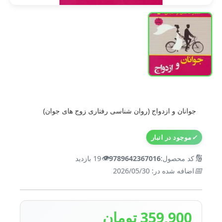
جوانان و ازدواج (روان شناسی رفتاری زوج های جوان)
✓
موجود در انبار
👁️
🔢
کد محصول:
9789642367016
19 بازدید
📅
اضافه شده در: 2026/05/30
359,900 تومان