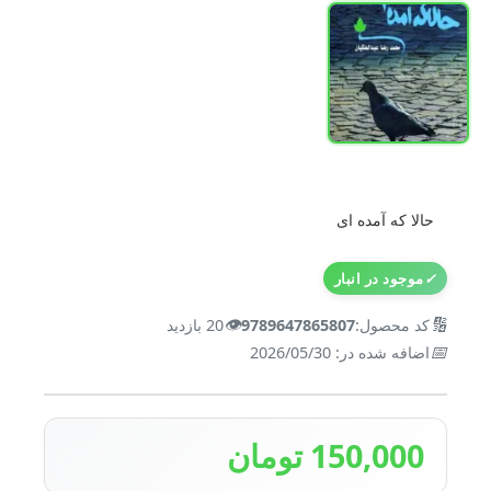
حالا که آمده ای
✓
موجود در انبار
👁️
🔢
کد محصول:
9789647865807
20 بازدید
📅
اضافه شده در: 2026/05/30
150,000 تومان