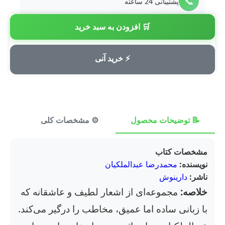
📞
پشتیبانی 24 ساعته
🛒 افزودن به سبد خرید
💳
پرداخت امن
⚡ خرید آنی
📝 توضیحات محصول
⚙️ مشخصات کلی
⭐ ن
مشخصات کتاب
نویسنده:
محمدرضا عبدالملکیان
ناشر:
دارینوش
خلاصه:
مجموعه‌ای از اشعار لطیف و عاشقانه که
با زبانی ساده اما عمیق، مخاطب را درگیر می‌کند.