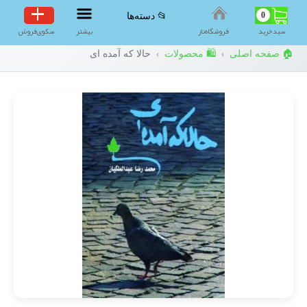
0
📂 دسته‌ها
سبد‌خرید
فروشگاه‌ناز
بیشتر
سکوی‌فروش
🏠 صفحه اصلی
🛍️ محصولات
حالا که آمده ای
›
›