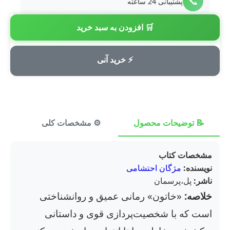
📞
پشتیبانی 24 ساعته
🛒 افزودن به سبد خرید
💳
پرداخت امن
⚡ خرید آنی
📝 توضیحات محصول
⚙️ مشخصات کلی
⭐ ن
مشخصات کتاب
نویسنده:
مژگان احتشامی
ناشر:
پل،پرسمان
خلاصه:
«خاتون» رمانی عمیق و روانشناختی
است که با شخصیت‌پردازی قوی و داستانی