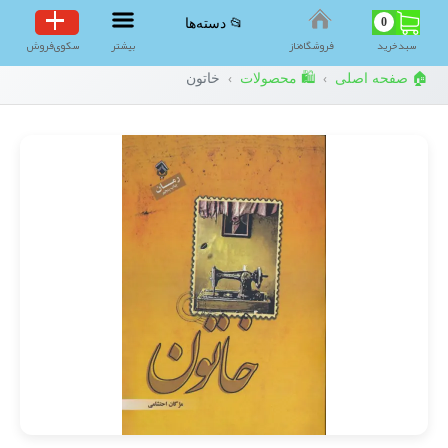
0
📂 دسته‌ها
سبد‌خرید
فروشگاه‌ناز
بیشتر
سکوی‌فروش
🏠 صفحه اصلی
🛍️ محصولات
خاتون
›
›