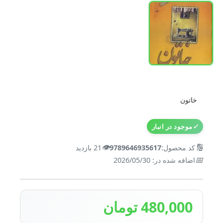
خاتون
✓
موجود در انبار
👁️
🔢
کد محصول:
9789646935617
21 بازدید
📅
اضافه شده در: 2026/05/30
480,000 تومان