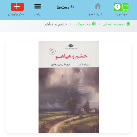
0
📂 دسته‌ها
سبد‌خرید
فروشگاه‌ناز
بیشتر
سکوی‌فروش
🏠 صفحه اصلی
🛍️ محصولات
خشم و هیاهو
›
›