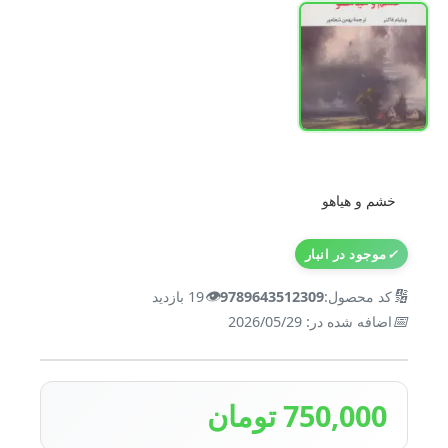
خشم و هیاهو
✓
موجود در انبار
👁️
🔢
کد محصول:
9789643512309
19 بازدید
📅
اضافه شده در: 2026/05/29
750,000 تومان