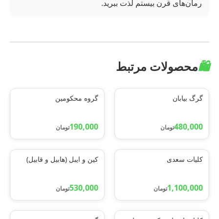
رمان‌های قرن بیستم لذت ببرید.
🛍️
محصولات مرتبط
گرگ بیابان
گروه محکومین
190,000
480,000
تومان
تومان
کلیات سعدی
کین و ایبل (هابیل و قابیل)
530,000
1,100,000
تومان
تومان