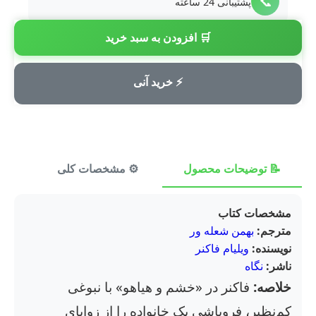
📞
پشتیبانی 24 ساعته
🛒 افزودن به سبد خرید
💳
پرداخت امن
⚡ خرید آنی
📝 توضیحات محصول
⚙️ مشخصات کلی
⭐ ن
مشخصات کتاب
مترجم:
بهمن شعله ور
نویسنده:
ویلیام فاکنر
ناشر:
نگاه
خلاصه:
فاکنر در «خشم و هیاهو» با نبوغی
کم‌نظیر، فروپاشی یک خانواده را از زوایای