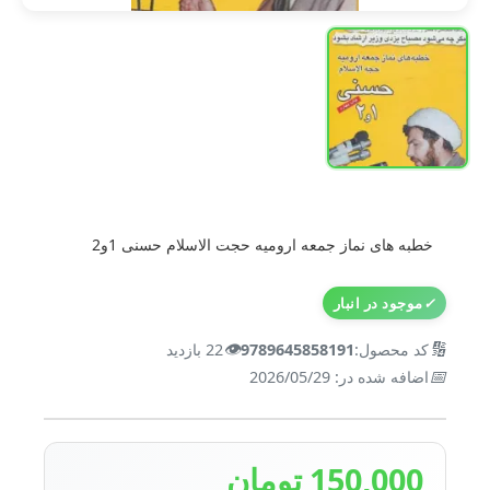
خطبه های نماز جمعه ارومیه حجت الاسلام حسنی 1و2
✓
موجود در انبار
👁️
🔢
کد محصول:
9789645858191
22 بازدید
📅
اضافه شده در: 2026/05/29
150,000 تومان