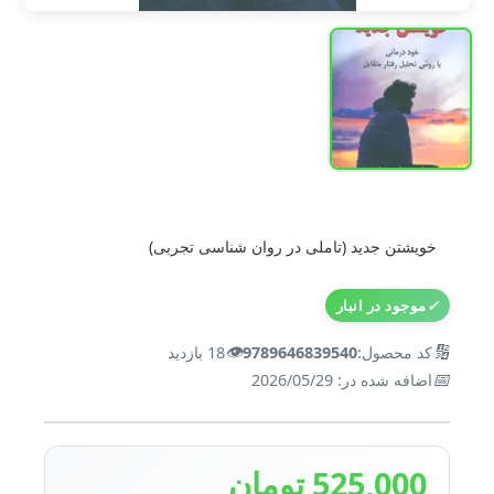
خویشتن جدید (تاملی در روان شناسی تجربی)
✓
موجود در انبار
👁️
🔢
کد محصول:
9789646839540
18 بازدید
📅
اضافه شده در: 2026/05/29
525,000 تومان