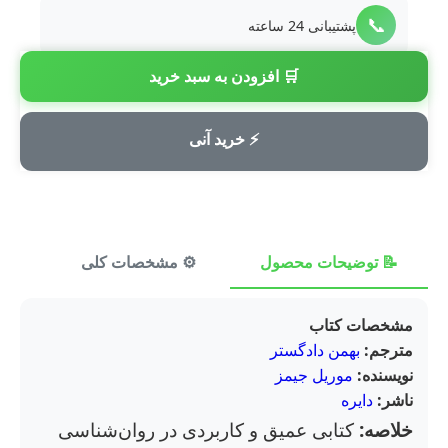
📞
پشتیبانی 24 ساعته
🛒 افزودن به سبد خرید
💳
پرداخت امن
⚡ خرید آنی
📝 توضیحات محصول
⚙️ مشخصات کلی
⭐ ن
مشخصات کتاب
مترجم:
بهمن دادگستر
نویسنده:
موریل جیمز
ناشر:
دایره
خلاصه:
کتابی عمیق و کاربردی در روان‌شناسی