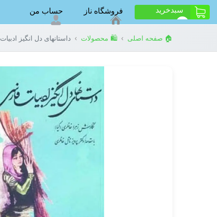
سبد‌خرید
فروشگاه ناز
حساب من
ت
0
›
›
🏠 صفحه اصلی
🛍️ محصولات
داستانهای دل انگیز ادبیا