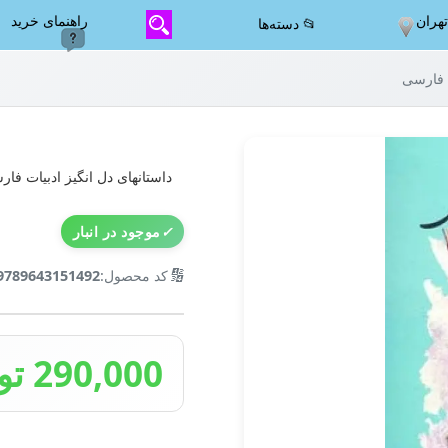
هران
راهنمای خرید
📂 دسته‌ها
ت فارسی
داستانهای دل انگیز ادبیات فا
✓
موجود در انبار
🔢
کد محصول:
9789643151492
290,000 تومان