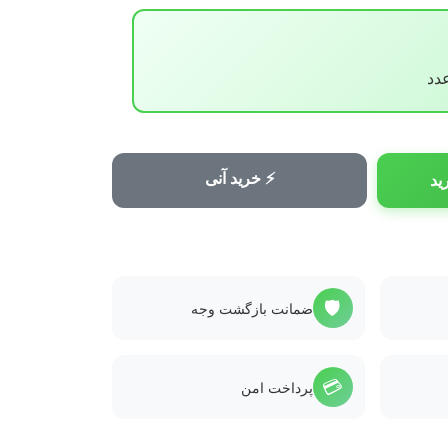
⚡ خرید آنی
ید
🛡️
ضمانت بازگشت وجه
💳
پرداخت امن