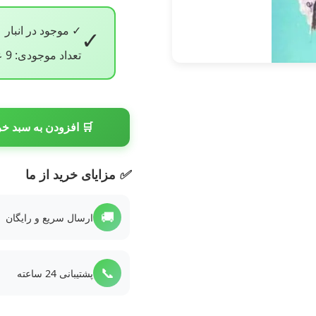
✓ موجود در انبار
✓
تعداد موجودی: 9 عدد
🛒 افزودن به سبد خر
✅
مزایای خرید از ما
🚚
ارسال سریع و رایگان
📞
پشتیبانی 24 ساعته