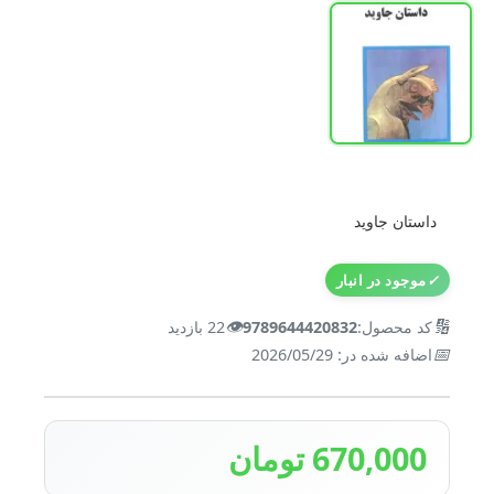
داستان جاوید
✓
موجود در انبار
👁️
🔢
کد محصول:
9789644420832
22 بازدید
📅
اضافه شده در: 2026/05/29
670,000 تومان