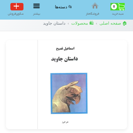
0
📂 دسته‌ها
سبد‌خرید
فروشگاه‌ناز
بیشتر
سکوی‌فروش
🏠 صفحه اصلی
🛍️ محصولات
داستان جاوید
›
›