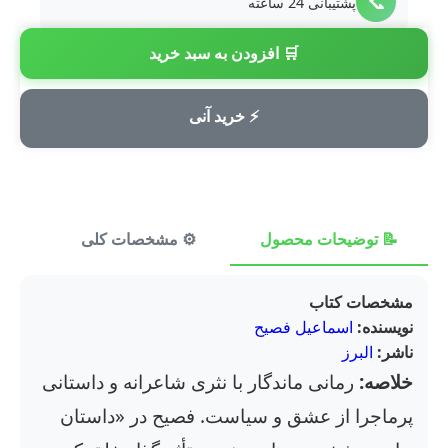
📞
پشتیبانی 24 ساعته
🛒 افزودن به سبد خرید
💳
پرداخت امن
⚡ خرید آنی
📝 توضیحات محصول
⚙️ مشخصات کلی
⭐ ن
مشخصات کتاب
نویسنده:
اسماعیل فصیح
ناشر:
البرز
خلاصه:
رمانی ماندگار با نثری شاعرانه و داستانی
پرماجرا از عشق و سیاست. فصیح در «داستان