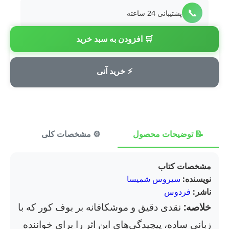
📞
پشتیبانی 24 ساعته
🛒 افزودن به سبد خرید
💳
پرداخت امن
⚡ خرید آنی
📝 توضیحات محصول
⚙️ مشخصات کلی
⭐ ن
مشخصات کتاب
نویسنده:
سیروس شمیسا
ناشر:
فردوس
خلاصه:
نقدی دقیق و موشکافانه بر بوف کور که با
زبانی ساده، پیچیدگی‌های این اثر را برای خواننده