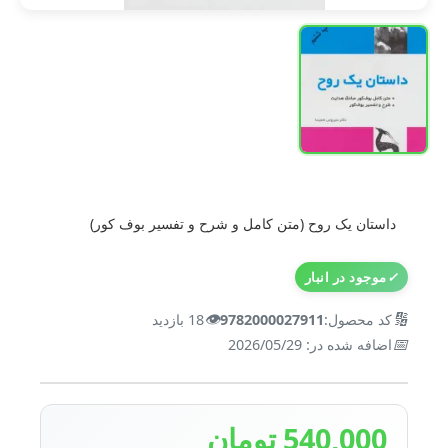
داستان یک روح (متن کامل و شرح و تفسیر بوف کور)
✓
موجود در انبار
👁️
🔢
کد محصول:
9782000027911
18 بازدید
📅
اضافه شده در: 2026/05/29
540,000 تومان