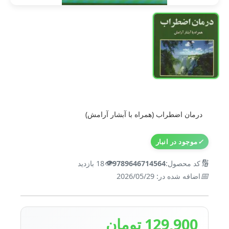
درمان اضطراب (همراه با آبشار آرامش)
✓
موجود در انبار
👁️
🔢
کد محصول:
9789646714564
18 بازدید
📅
اضافه شده در: 2026/05/29
129,900 تومان