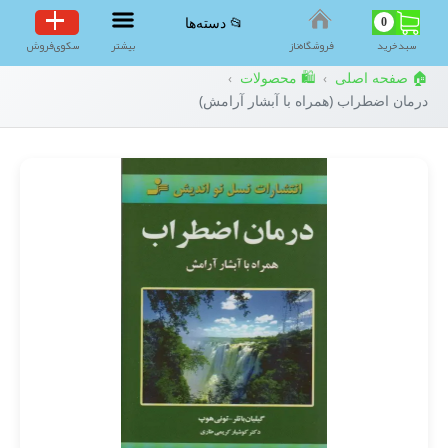
0
📂 دسته‌ها
سبد‌خرید
فروشگاه‌ناز
بیشتر
سکوی‌فروش
🏠 صفحه اصلی
🛍️ محصولات
›
›
درمان اضطراب (همراه با آبشار آرامش)