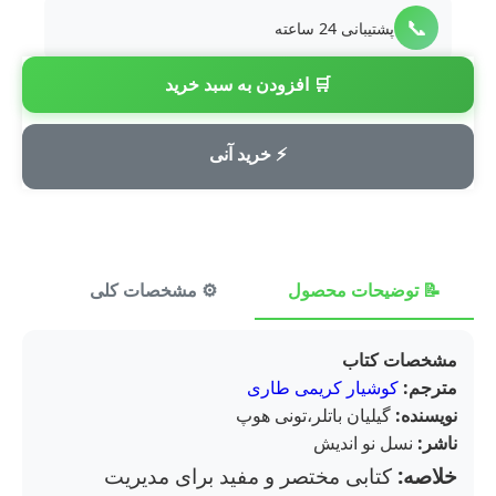
📞
پشتیبانی 24 ساعته
🛒 افزودن به سبد خرید
💳
پرداخت امن
⚡ خرید آنی
📝 توضیحات محصول
⚙️ مشخصات کلی
⭐ ن
مشخصات کتاب
مترجم:
کوشیار کریمی طاری
نویسنده:
گیلیان باتلر،تونی هوپ
ناشر:
نسل نو اندیش
خلاصه:
کتابی مختصر و مفید برای مدیریت