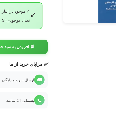
✓ موجود در انبار
✓
تعداد موجودی: 9 عدد
🛒 افزودن به سبد خر
✅
مزایای خرید از ما
🚚
ارسال سریع و رایگان
📞
پشتیبانی 24 ساعته