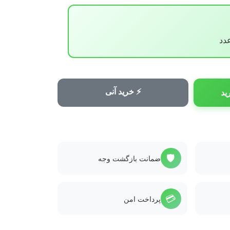
⚡ خرید آنی
ید
🛡️
ضمانت بازگشت وجه
💳
پرداخت امن