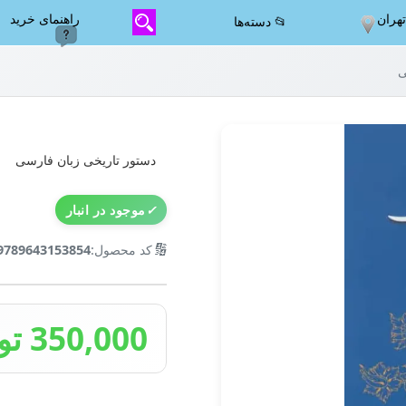
هران
راهنمای خرید
📂 دسته‌ها
ی
دستور تاریخی زبان فارسی
✓
موجود در انبار
🔢
کد محصول:
9789643153854
350,000 تومان