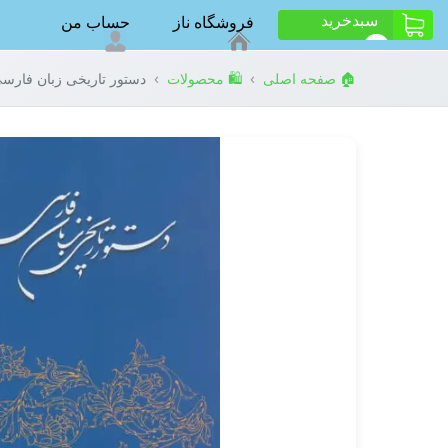
سبد‌خرید
فروشگاه ناز
حساب من
ت
0
›
›
🏠 صفحه اصلی
🛍️ محصولات
دستور تاریخی زبان فارس