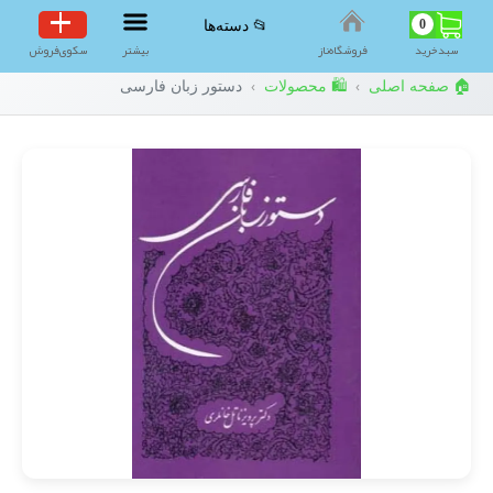
0
📂 دسته‌ها
سبد‌خرید
فروشگاه‌ناز
بیشتر
سکوی‌فروش
🏠 صفحه اصلی
🛍️ محصولات
دستور زبان فارسی
›
›