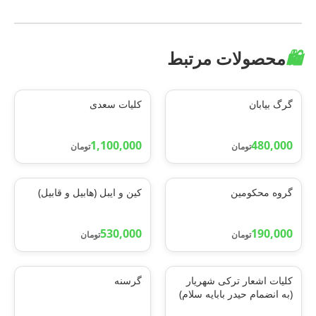
🛍️
محصولات مرتبط
گرگ بیابان
کلیات سعدی
1,100,000
480,000
تومان
تومان
گروه محکومین
کین و ایبل (هابیل و قابیل)
530,000
190,000
تومان
تومان
کلیات اشعار ترکی شهریار
گرسنه
(به انضمام حیدر بابایه سلام)