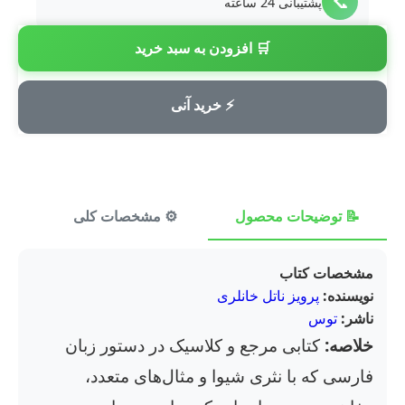
📞
پشتیبانی 24 ساعته
🛒 افزودن به سبد خرید
💳
پرداخت امن
⚡ خرید آنی
📝 توضیحات محصول
⚙️ مشخصات کلی
⭐ ن
مشخصات کتاب
نویسنده:
پرویز ناتل خانلری
ناشر:
توس
خلاصه:
کتابی مرجع و کلاسیک در دستور زبان
فارسی که با نثری شیوا و مثال‌های متعدد،