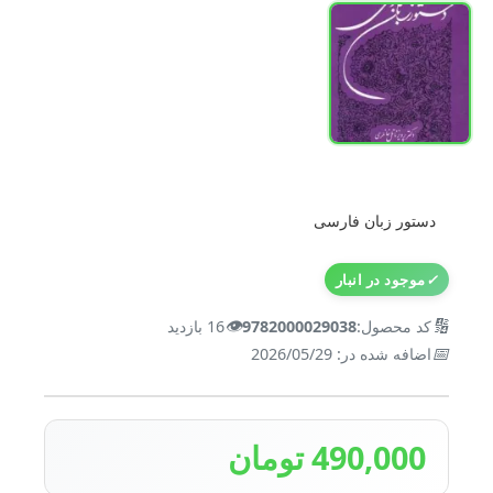
دستور زبان فارسی
✓
موجود در انبار
👁️
🔢
کد محصول:
9782000029038
16 بازدید
📅
اضافه شده در: 2026/05/29
490,000 تومان