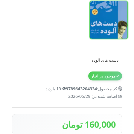
دست های آلوده
✓
موجود در انبار
👁️
🔢
کد محصول:
9789643204334
19 بازدید
📅
اضافه شده در: 2026/05/29
160,000 تومان