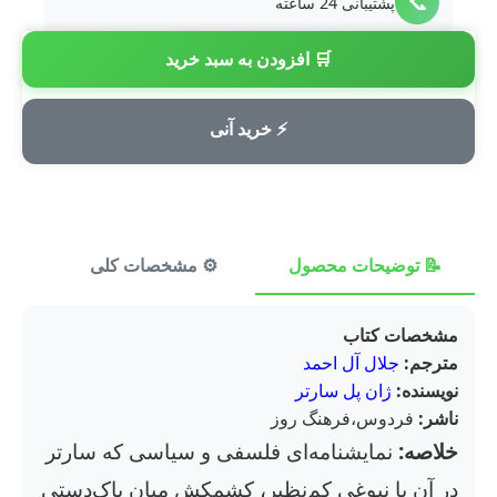
📞
پشتیبانی 24 ساعته
🛒 افزودن به سبد خرید
💳
پرداخت امن
⚡ خرید آنی
📝 توضیحات محصول
⚙️ مشخصات کلی
⭐ ن
مشخصات کتاب
مترجم:
جلال آل احمد
نویسنده:
ژان پل سارتر
ناشر:
فردوس،فرهنگ روز
خلاصه:
نمایشنامه‌ای فلسفی و سیاسی که سارتر
در آن با نبوغی کم‌نظیر، کشمکش میان پاک‌دستی