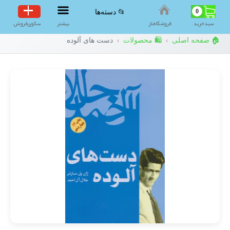
0
📂 دسته‌ها
سبد‌خرید
فروشگاه‌ناز
بیشتر
سکوی‌فروش
🏠 صفحه اصلی
🛍️ محصولات
دست های آلوده
›
›