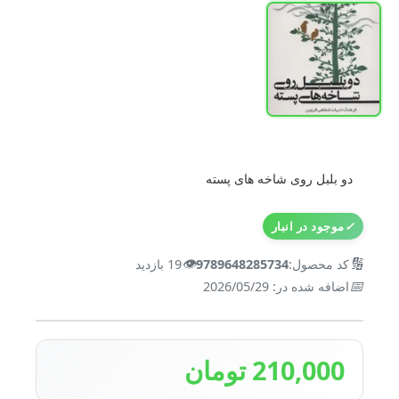
دو بلبل روی شاخه های پسته
✓
موجود در انبار
👁️
🔢
کد محصول:
9789648285734
19 بازدید
📅
اضافه شده در: 2026/05/29
210,000 تومان