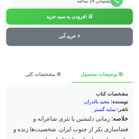
📞
پشتیبانی 24 ساعته
🛒 افزودن به سبد خرید
💳
پرداخت امن
⚡ خرید آنی
📝 توضیحات محصول
⚙️ مشخصات کلی
⭐ ن
مشخصات کتاب
نویسنده:
مجید بالدران
ناشر:
سایه گستر
خلاصه:
رمانی دلنشین با نثری شاعرانه و
فضاسازی بکر از جنوب ایران. شخصیت‌ها زنده و