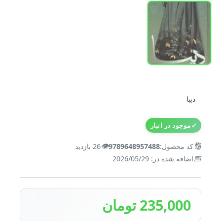
دیبا
✓
موجود در انبار
👁️
🔢
کد محصول:
9789648957488
26 بازدید
📅
اضافه شده در: 2026/05/29
235,000 تومان