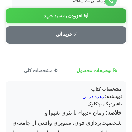
📞
پشتیبانی 24 ساعته
🛒 افزودن به سبد خرید
💳
پرداخت امن
⚡ خرید آنی
📝 توضیحات محصول
⚙️ مشخصات کلی
⭐ ن
مشخصات کتاب
نویسنده:
زهره درانی
ناشر:
پگاه،چکاوک
خلاصه:
رمان «دیبا» با نثری شیوا و
شخصیت‌پردازی قوی، تصویری واقعی از جامعه‌ی