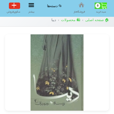
0
📂 دسته‌ها
سبد‌خرید
فروشگاه‌ناز
بیشتر
سکوی‌فروش
🏠 صفحه اصلی
🛍️ محصولات
دیبا
›
›