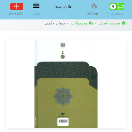
0
📂 دسته‌ها
سبد‌خرید
فروشگاه‌ناز
بیشتر
سکوی‌فروش
🏠 صفحه اصلی
🛍️ محصولات
دیوان جامی
›
›