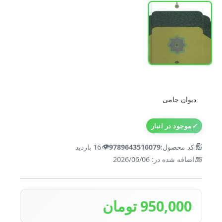
دیوان جامی
✓
موجود در انبار
👁️
🔢
کد محصول:
9789643516079
16 بازدید
📅
اضافه شده در: 2026/06/06
950,000 تومان