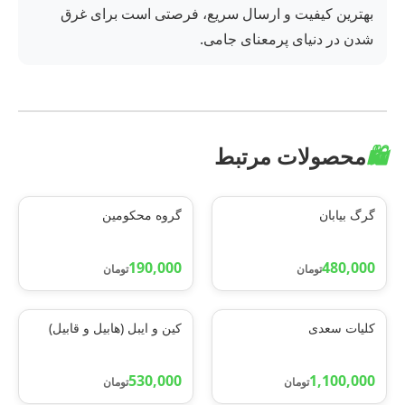
بهترین کیفیت و ارسال سریع، فرصتی است برای غرق
شدن در دنیای پرمعنای جامی.
🛍️
محصولات مرتبط
گرگ بیابان
گروه محکومین
190,000
480,000
تومان
تومان
کلیات سعدی
کین و ایبل (هابیل و قابیل)
530,000
1,100,000
تومان
تومان