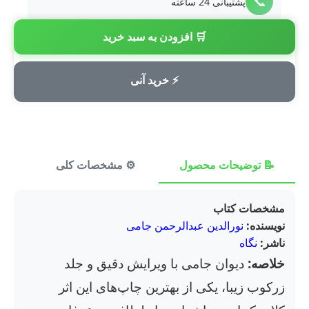
📞
پشتیبانی 24 ساعته
🛒 افزودن به سبد خرید
💳
پرداخت امن
⚡ خرید آنی
📝 توضیحات محصول
⚙️ مشخصات کلی
⭐ ن
مشخصات کتاب
نویسنده:
نورالدین عبدالرحمن جامی
ناشر:
نگاه
خلاصه:
دیوان جامی با ویرایش دقیق و جلد
زرکوب زیبا، یکی از بهترین چاپ‌های این اثر