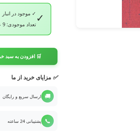
✓ موجود در انبار
✓
تعداد موجودی: 9 عدد
🛒 افزودن به سبد خر
✅
مزایای خرید از ما
🚚
ارسال سریع و رایگان
📞
پشتیبانی 24 ساعته