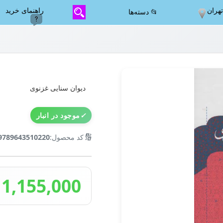
هران
راهنمای خرید
📂 دسته‌ها
دیوان سنایی غزنوی
✓
موجود در انبار
🔢
کد محصول:
9789643510220
1,155,000 تومان