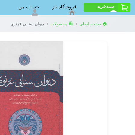
سبد‌خرید
فروشگاه ناز
حساب من
ت
0
›
›
🏠 صفحه اصلی
🛍️ محصولات
دیوان سنایی غزنوی