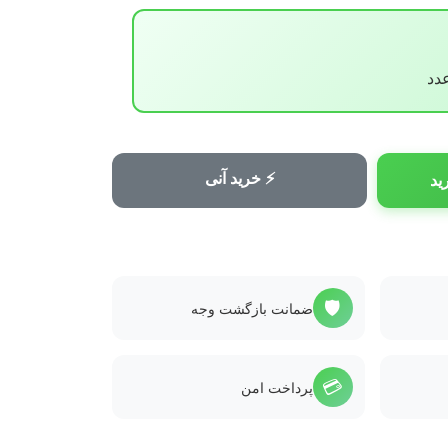
⚡ خرید آنی
ید
🛡️
ضمانت بازگشت وجه
💳
پرداخت امن