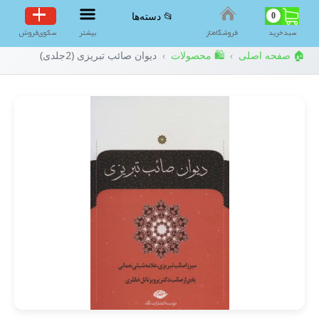
0
📂 دسته‌ها
سبد‌خرید
فروشگاه‌ناز
بیشتر
سکوی‌فروش
🏠 صفحه اصلی
🛍️ محصولات
دیوان صائب تبریزی (2جلدی)
›
›