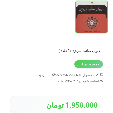
دیوان صائب تبریزی (2جلدی)
✓
موجود در انبار
👁️
🔢
کد محصول:
9789643511401
22 بازدید
📅
اضافه شده در: 2026/05/29
1,950,000 تومان