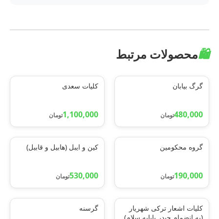
🛍️
محصولات مرتبط
گرگ بیابان
کلیات سعدی
1,100,000
480,000
تومان
تومان
گروه محکومین
کین و ایبل (هابیل و قابیل)
530,000
190,000
تومان
تومان
کلیات اشعار ترکی شهریار
گرسنه
(به انضمام حیدر بابایه سلام)