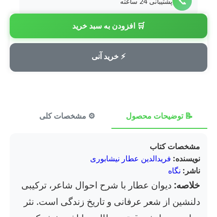
📞
پشتیبانی 24 ساعته
🛒 افزودن به سبد خرید
💳
پرداخت امن
⚡ خرید آنی
📝 توضیحات محصول
⚙️ مشخصات کلی
⭐ ن
مشخصات کتاب
نویسنده:
فریدالدین عطار نیشابوری
ناشر:
نگاه
خلاصه:
دیوان عطار با شرح احوال شاعر، ترکیبی
دلنشین از شعر عرفانی و تاریخ زندگی است. نثر