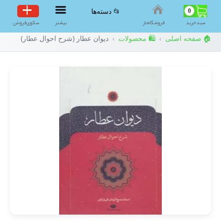
0
📂 دسته‌ها
سبد‌خرید
فروشگاه‌ناز
بیشتر
سکوی‌فروش
🏠 صفحه اصلی
🛍️ محصولات
دیوان عطار (شرح احوال عطار)
›
›