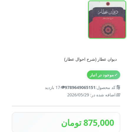
دیوان عطار (شرح احوال عطار)
✓
موجود در انبار
👁️
🔢
کد محصول:
9789649065151
17 بازدید
📅
اضافه شده در: 2026/05/29
875,000 تومان