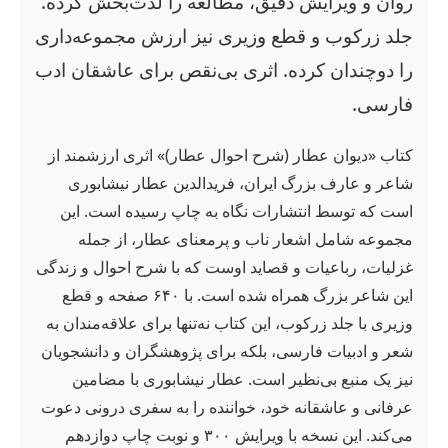
روان و ویرایش دقیق، مطالعه را لذت‌بخش کرده.
جلد زرکوب و قطع وزیری نیز ارزش مجموعه‌داری
را دوچندان کرده. اثری بی‌نقص برای عاشقان ادب
فارسی.
کتاب «دیوان عطار (شرح احوال عطار)» اثری ارزشمند از
شاعر و عارف بزرگ ایران، فریدالدین عطار نیشابوری
است که توسط انتشارات نگاه به چاپ رسیده است. این
مجموعه شامل اشعار ناب و پرمعنای عطار، از جمله
غزلیات، رباعیات و قصاید اوست که با شرح احوال و زندگی
این شاعر بزرگ همراه شده است. با ۶۴۰ صفحه و قطع
وزیری با جلد زرکوب، این کتاب نه‌تنها برای علاقه‌مندان به
شعر و ادبیات فارسی، بلکه برای پژوهشگران و دانشجویان
نیز یک منبع بی‌نظیر است. عطار نیشابوری با مضامین
عرفانی و عاشقانه خود، خواننده را به سفری درونی دعوت
می‌کند. این نسخه با ویرایش ۳۰۰ و نوبت چاپ دوازدهم