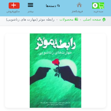
0
📂 دسته‌ها
سبد‌خرید
فروشگاه‌ناز
بیشتر
سکوی‌فروش
🏠 صفحه اصلی
🛍️ محصولات
رابطه موثر (مهارت های زناشویی)
›
›