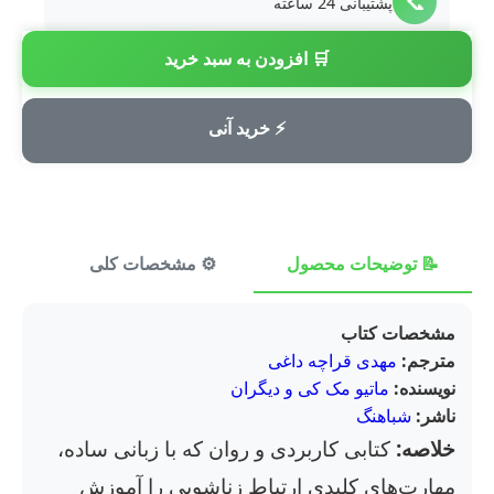
📞
پشتیبانی 24 ساعته
🛒 افزودن به سبد خرید
💳
پرداخت امن
⚡ خرید آنی
📝 توضیحات محصول
⚙️ مشخصات کلی
⭐ ن
مشخصات کتاب
مترجم:
مهدی قراچه داغی
نویسنده:
ماتیو مک کی و دیگران
ناشر:
شباهنگ
خلاصه:
کتابی کاربردی و روان که با زبانی ساده،
مهارت‌های کلیدی ارتباط زناشویی را آموزش