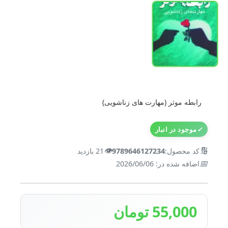
رابطه موثر (مهارت های زناشویی)
✓
موجود در انبار
👁️
🔢
کد محصول:
9789646127234
21 بازدید
📅
اضافه شده در: 2026/06/06
55,000 تومان