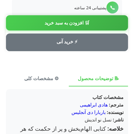
📞
پشتیبانی 24 ساعته
🛒 افزودن به سبد خرید
💳
پرداخت امن
⚡ خرید آنی
📝 توضیحات محصول
⚙️ مشخصات کلی
⭐ ن
مشخصات کتاب
مترجم:
هادی ابراهیمی
نویسنده:
باربارا دی آنجلیس
ناشر:
نسل نو اندیش
خلاصه:
کتابی الهام‌بخش و پر از حکمت که هر