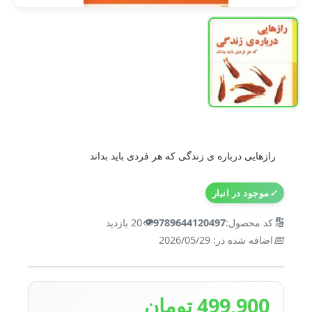
رازهایی درباره ی زندگی که هر فردی باید بداند
✓
موجود در انبار
👁️
🔢
کد محصول:
9789644120497
20 بازدید
📅
اضافه شده در: 2026/05/29
499,900 تومان