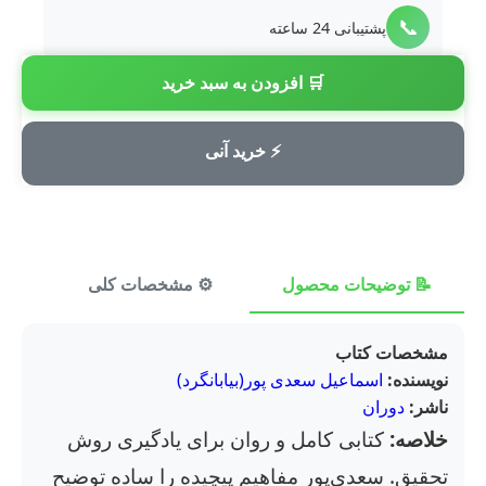
📞
پشتیبانی 24 ساعته
🛒 افزودن به سبد خرید
💳
پرداخت امن
⚡ خرید آنی
📝 توضیحات محصول
⚙️ مشخصات کلی
⭐ ن
مشخصات کتاب
نویسنده:
اسماعیل سعدی پور(بیابانگرد)
ناشر:
دوران
خلاصه:
کتابی کامل و روان برای یادگیری روش
تحقیق. سعدی‌پور مفاهیم پیچیده را ساده توضیح