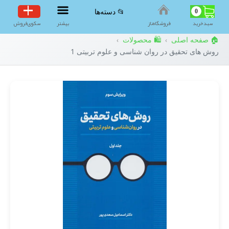
0
📂 دسته‌ها
سبد‌خرید
فروشگاه‌ناز
بیشتر
سکوی‌فروش
🏠 صفحه اصلی
🛍️ محصولات
›
›
روش های تحقیق در روان شناسی و علوم تربیتی 1