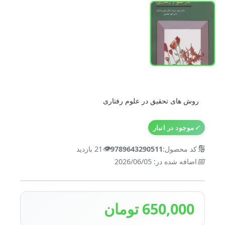
روش های تحقیق در علوم رفتاری
✓
موجود در انبار
👁️
🔢
کد محصول:
9789643290511
21 بازدید
📅
اضافه شده در: 2026/06/05
650,000 تومان