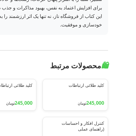
برای افزایش اعتماد به نفس، بهبود مذاکرات و جذب دی
این کتاب از فروشگاه ناز، نه تنها یک اثر ارزشمند را
خودسازی و موفقیت.
🛍️
محصولات مرتبط
کلید طلائی ارتباطات
کلید طلائی ارتباطا
245,000
245,000
تومان
تومان
کنترل افکار و احساسات
(راهنمای عملی
برای:آرامش،ترک عادتهای