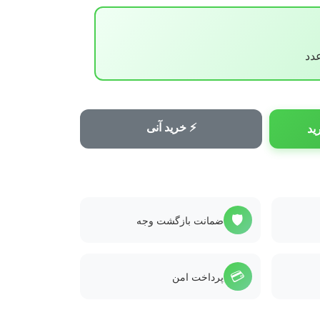
⚡ خرید آنی
ید
🛡️
ضمانت بازگشت وجه
💳
پرداخت امن