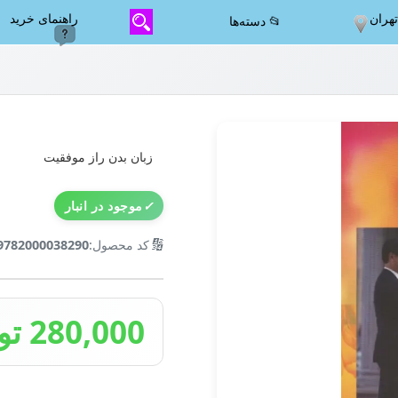
هران
راهنمای خرید
📂 دسته‌ها
زبان بدن راز موفقیت
✓
موجود در انبار
🔢
کد محصول:
9782000038290
280,000 تومان