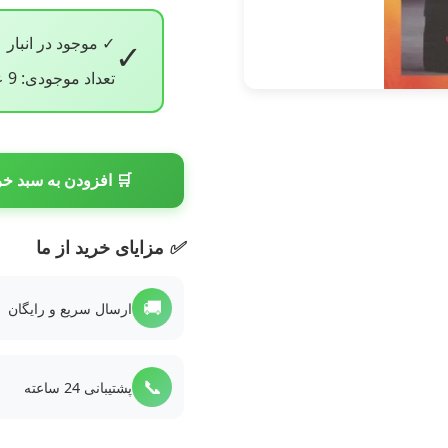
✓ موجود در انبار
✓
تعداد موجودی: 9 عدد
🛒 افزودن به سبد خر
✅
مزایای خرید از ما
🚚
ارسال سریع و رایگان
📞
پشتیبانی 24 ساعته