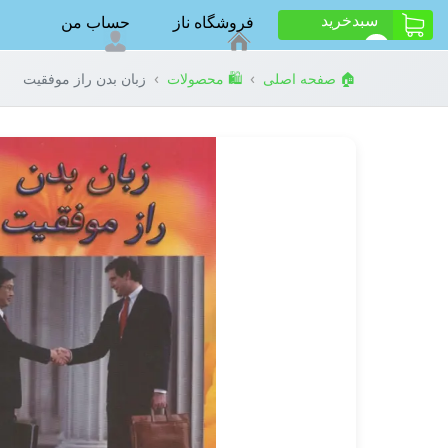
سبد‌خرید
فروشگاه ناز
حساب من
ت
0
›
›
🏠 صفحه اصلی
🛍️ محصولات
زبان بدن راز موفقیت