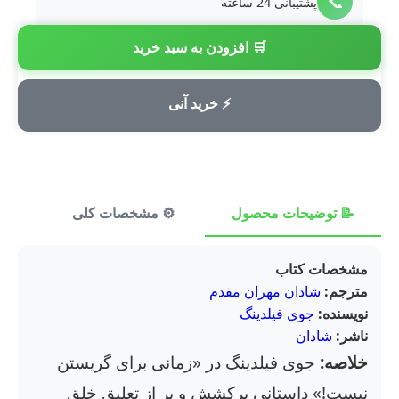
📞
پشتیبانی 24 ساعته
🛒 افزودن به سبد خرید
💳
پرداخت امن
⚡ خرید آنی
📝 توضیحات محصول
⚙️ مشخصات کلی
⭐ ن
مشخصات کتاب
مترجم:
شادان مهران مقدم
نویسنده:
جوی فیلدینگ
ناشر:
شادان
خلاصه:
جوی فیلدینگ در «زمانی برای گریستن
نیست!» داستانی پرکشش و پر از تعلیق خلق