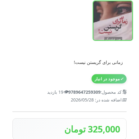
زمانی برای گریستن نیست!
✓
موجود در انبار
👁️
🔢
کد محصول:
9789647259309
19 بازدید
📅
اضافه شده در: 2026/05/28
325,000 تومان