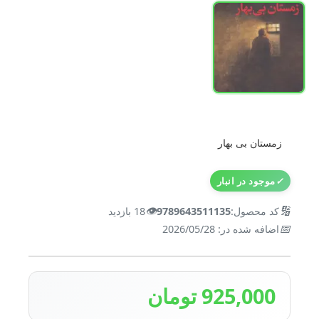
زمستان بی بهار
✓
موجود در انبار
👁️
🔢
کد محصول:
9789643511135
18 بازدید
📅
اضافه شده در: 2026/05/28
925,000 تومان