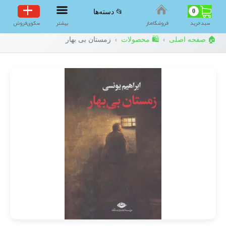
0
📂 دسته‌ها
سبد‌خرید
فروشگاه‌ناز
بیشتر
سکوی‌فروش
🏠 صفحه اصلی
🛍️ محصولات
زمستان بی بهار
›
›