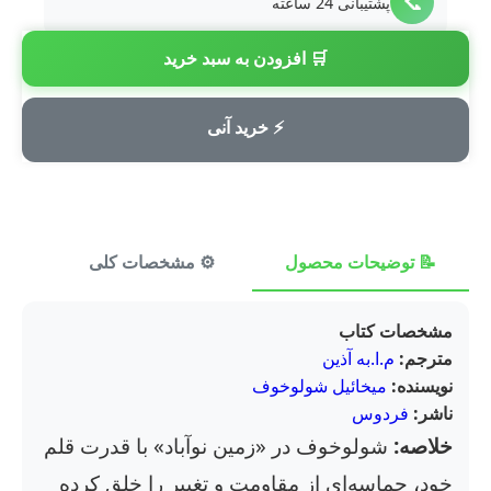
📞
پشتیبانی 24 ساعته
🛒 افزودن به سبد خرید
💳
پرداخت امن
⚡ خرید آنی
📝 توضیحات محصول
⚙️ مشخصات کلی
⭐ ن
مشخصات کتاب
مترجم:
م.ا.به آذین
نویسنده:
میخائیل شولوخوف
ناشر:
فردوس
خلاصه:
شولوخوف در «زمین نوآباد» با قدرت قلم
خود، حماسه‌ای از مقاومت و تغییر را خلق کرده