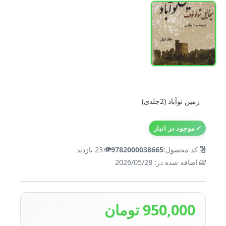
زمین نوآباد (2جلدی)
✓
موجود در انبار
👁️
🔢
کد محصول:
9782000038665
23 بازدید
📅
اضافه شده در: 2026/05/28
950,000 تومان