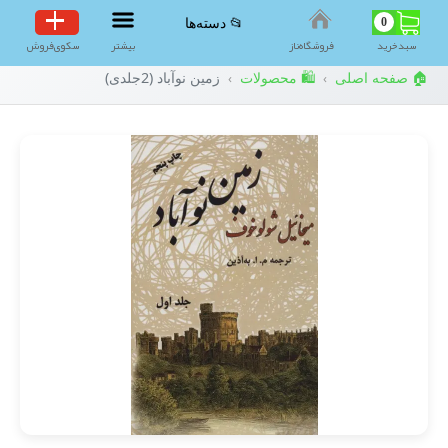
0
📂 دسته‌ها
سبد‌خرید
فروشگاه‌ناز
بیشتر
سکوی‌فروش
🏠 صفحه اصلی
🛍️ محصولات
زمین نوآباد (2جلدی)
›
›