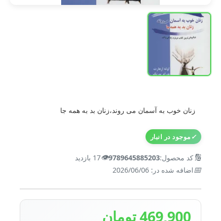
زنان خوب به آسمان می روند،زنان بد به همه جا
✓
موجود در انبار
👁️
🔢
کد محصول:
9789645885203
17 بازدید
📅
اضافه شده در: 2026/06/06
469,900 تومان