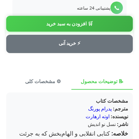
📞
پشتیبانی 24 ساعته
🛒 افزودن به سبد خرید
💳
پرداخت امن
⚡ خرید آنی
📝 توضیحات محصول
⚙️ مشخصات کلی
⭐ ن
مشخصات کتاب
مترجم:
پدرام پورنگ
نویسنده:
اوته ارهارت
ناشر:
نسل نو اندیش
خلاصه:
کتابی انقلابی و الهام‌بخش که به جرئت