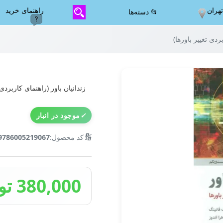
هران
راهنمای خرید
📂 دسته‌ها
ردی تغییر باورها)
زندانیان باور (راهنمای کاربردی 
✓
موجود در انبار
🔢
کد محصول:
9786005219067
380,000 تومان