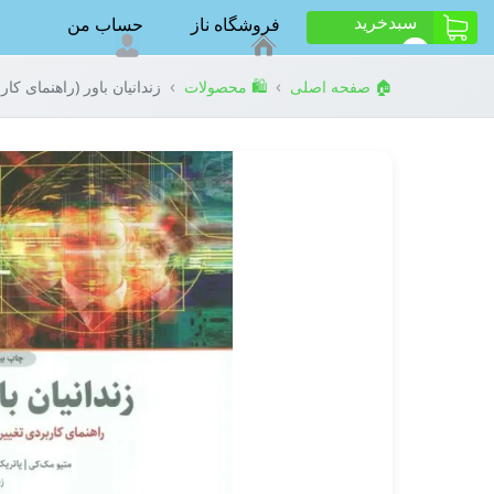
سبد‌خرید
فروشگاه ناز
حساب من
ت
0
›
›
🏠 صفحه اصلی
🛍️ محصولات
زندانیان باور (راهنمای کارب