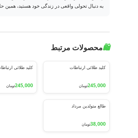
به دنبال تحولی واقعی در زندگی خود هستید، همین حالا 
🛍️
محصولات مرتبط
کلید طلائی ارتباطات
کلید طلائی ارتباطا
245,000
245,000
تومان
تومان
طالع متولدین مرداد
38,000
تومان