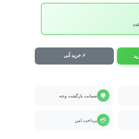
⚡ خرید آنی
ید
🛡️
ضمانت بازگشت وجه
💳
پرداخت امن