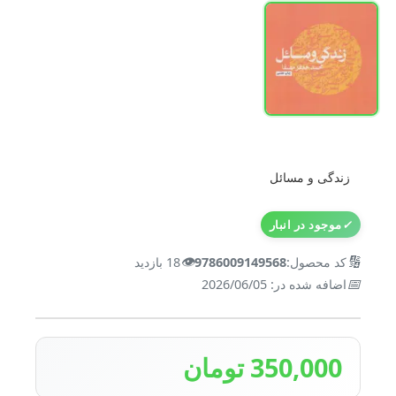
زندگی و مسائل
✓
موجود در انبار
👁️
🔢
کد محصول:
9786009149568
18 بازدید
📅
اضافه شده در: 2026/06/05
350,000 تومان