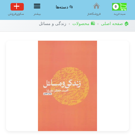
0
📂 دسته‌ها
سبد‌خرید
فروشگاه‌ناز
بیشتر
سکوی‌فروش
🏠 صفحه اصلی
🛍️ محصولات
زندگی و مسائل
›
›