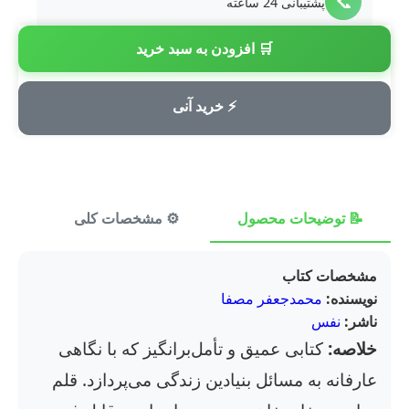
📞
پشتیبانی 24 ساعته
🛒 افزودن به سبد خرید
💳
پرداخت امن
⚡ خرید آنی
📝 توضیحات محصول
⚙️ مشخصات کلی
⭐ ن
مشخصات کتاب
نویسنده:
محمدجعفر مصفا
ناشر:
نفس
خلاصه:
کتابی عمیق و تأمل‌برانگیز که با نگاهی
عارفانه به مسائل بنیادین زندگی می‌پردازد. قلم