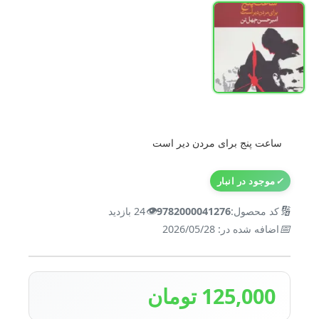
ساعت پنج برای مردن دیر است
✓
موجود در انبار
👁️
🔢
کد محصول:
9782000041276
24 بازدید
📅
اضافه شده در: 2026/05/28
125,000 تومان