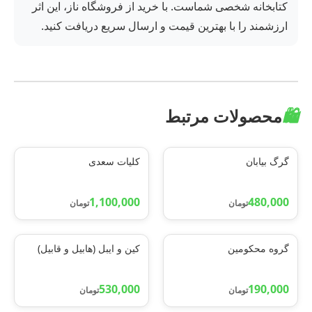
کتابخانه شخصی شماست. با خرید از فروشگاه ناز، این اثر
ارزشمند را با بهترین قیمت و ارسال سریع دریافت کنید.
🛍️
محصولات مرتبط
گرگ بیابان
کلیات سعدی
1,100,000
480,000
تومان
تومان
گروه محکومین
کین و ایبل (هابیل و قابیل)
530,000
190,000
تومان
تومان