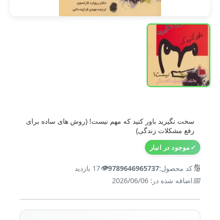
سخت نگیرید باور کنید که مهم نیست! (روش های ساده برای
رفع مشکلات زندگی)
✓
موجود در انبار
👁️
🔢
کد محصول:
9789646965737
17 بازدید
📅
اضافه شده در: 2026/06/06