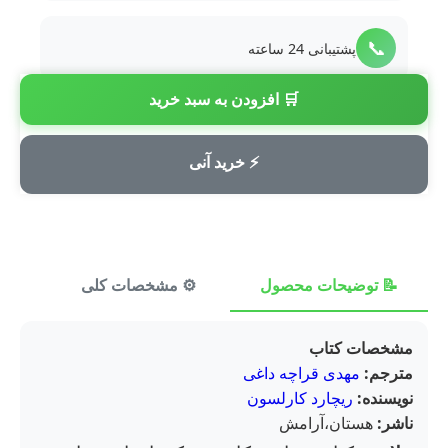
📞
پشتیبانی 24 ساعته
🛒 افزودن به سبد خرید
💳
پرداخت امن
⚡ خرید آنی
📝 توضیحات محصول
⚙️ مشخصات کلی
⭐ ن
مشخصات کتاب
مترجم:
مهدی قراچه داغی
نویسنده:
ریچارد کارلسون
ناشر:
هستان،آرامش