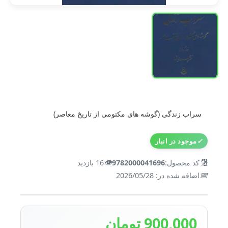
سراب زندگی (گوشه های مکتومی از تاریخ معاصر)
✓
موجود در انبار
👁️
🔢
کد محصول:
9782000041696
16 بازدید
📅
اضافه شده در: 2026/05/28
900,000 تومان