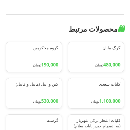
🛍️
محصولات مرتبط
گرگ بیابان
گروه محکومین
190,000
480,000
تومان
تومان
کلیات سعدی
کین و ایبل (هابیل و قابیل)
530,000
1,100,000
تومان
تومان
کلیات اشعار ترکی شهریار
گرسنه
(به انضمام حیدر بابایه سلام)