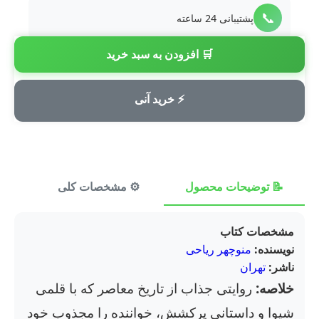
📞
پشتیبانی 24 ساعته
🛒 افزودن به سبد خرید
💳
پرداخت امن
⚡ خرید آنی
📝 توضیحات محصول
⚙️ مشخصات کلی
⭐ ن
مشخصات کتاب
نویسنده:
منوچهر ریاحی
ناشر:
تهران
خلاصه:
روایتی جذاب از تاریخ معاصر که با قلمی
شیوا و داستانی پرکشش، خواننده را مجذوب خود