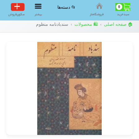
0
📂 دسته‌ها
سبد‌خرید
فروشگاه‌ناز
بیشتر
سکوی‌فروش
🏠 صفحه اصلی
🛍️ محصولات
سندبادنامه منظوم
›
›