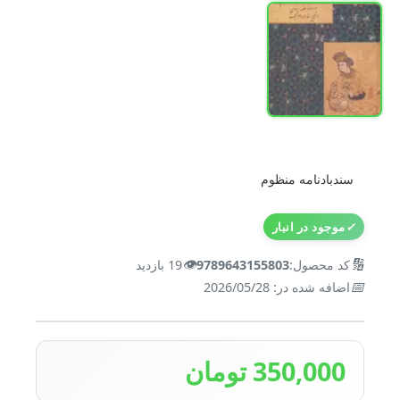
سندبادنامه منظوم
✓
موجود در انبار
👁️
🔢
کد محصول:
9789643155803
19 بازدید
📅
اضافه شده در: 2026/05/28
350,000 تومان