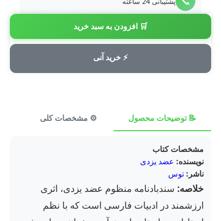
📞
پشتیبانی 24 ساعته
🛒 افزودن به سبد خرید
💳
پرداخت امن
⚡ خرید آنی
📝 توضیحات محصول
⚙️ مشخصات کلی
⭐ ن
مشخصات کتاب
نویسنده:
عضد یزدی
ناشر:
توس
خلاصه:
سندبادنامه منظوم عضد یزدی، اثری
ارزشمند در ادبیات فارسی است که با نظم