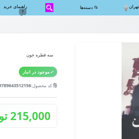
هران
راهنمای خرید
📂 دسته‌ها
سه قطره خون
✓
موجود در انبار
🔢
کد محصول:
9789643512156
215,000 تومان