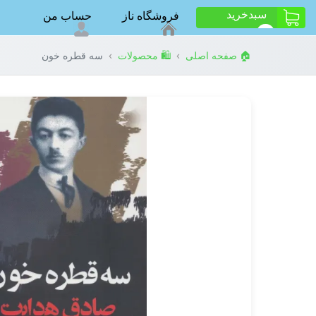
سبد‌خرید
فروشگاه ناز
حساب من
ت
0
›
›
🏠 صفحه اصلی
🛍️ محصولات
سه قطره خون