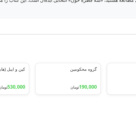
طالعه هستید، «سه قطره خون» انتخابی ایده‌آل است. این کتاب را می‌تو
گروه محکومین
کین و ایبل (هاب
530,000
190,000
تومان
تومان