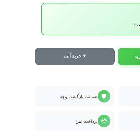
⚡ خرید آنی
ید
🛡️
ضمانت بازگشت وجه
💳
پرداخت امن