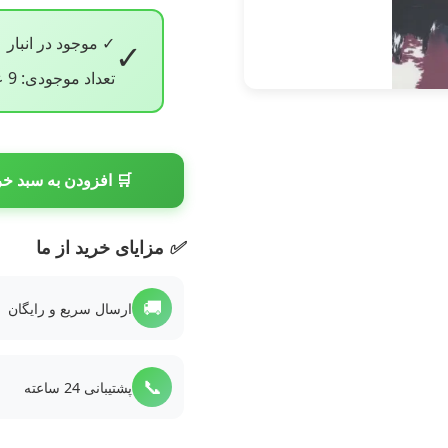
✓ موجود در انبار
✓
تعداد موجودی: 9 عدد
🛒 افزودن به سبد خر
✅
مزایای خرید از ما
🚚
ارسال سریع و رایگان
📞
پشتیبانی 24 ساعته