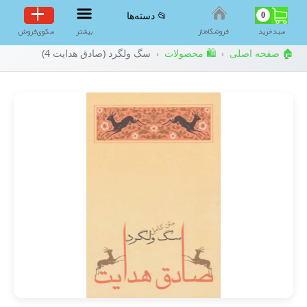
0
📂 دسته‌ها
سبد‌خرید
فروشگاه‌ناز
بیشتر
سکوی‌فروش
🏠 صفحه اصلی
🛍️ محصولات
سگ ولگرد (صادق هدایت 4)
›
›