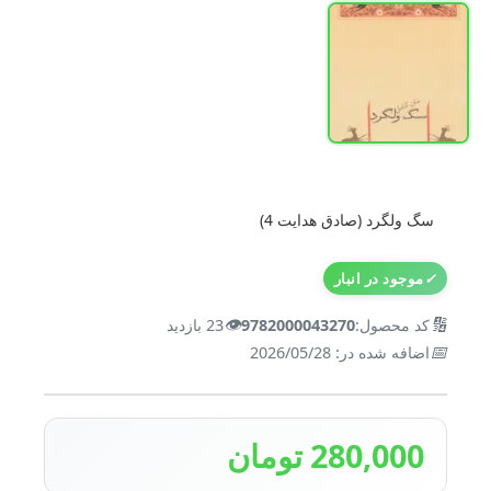
سگ ولگرد (صادق هدایت 4)
✓
موجود در انبار
👁️
🔢
کد محصول:
9782000043270
23 بازدید
📅
اضافه شده در: 2026/05/28
280,000 تومان