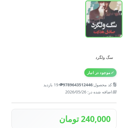
سگ ولگرد
✓
موجود در انبار
👁️
🔢
کد محصول:
9789643512446
19 بازدید
📅
اضافه شده در: 2026/05/26
240,000 تومان