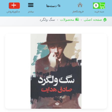
0
📂 دسته‌ها
سبد‌خرید
فروشگاه‌ناز
بیشتر
سکوی‌فروش
🏠 صفحه اصلی
🛍️ محصولات
سگ ولگرد
›
›