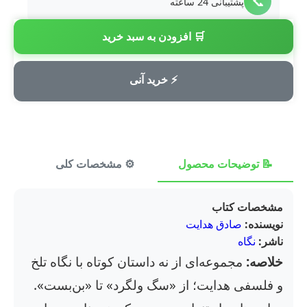
📞
پشتیبانی 24 ساعته
🛒 افزودن به سبد خرید
💳
پرداخت امن
⚡ خرید آنی
📝 توضیحات محصول
⚙️ مشخصات کلی
⭐ ن
مشخصات کتاب
نویسنده:
صادق هدایت
ناشر:
نگاه
خلاصه:
مجموعه‌ای از نه داستان کوتاه با نگاه تلخ
و فلسفی هدایت؛ از «سگ ولگرد» تا «بن‌بست».